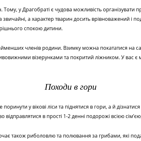
 Тому, у Драгобраті є чудова можливість організувати п
звичайні, а характер тварин досить врівноважений і под
трішнього спокою дитини.
айменших членів родини. Взимку можна покататися на са
ивовижними візерунками та покритий ліжником. У вас є 
Походи в гори
поринути у вікові ліси та піднятися в гори, а й дізнатися
во відправлятися в прості 1-2 денні подорожі всією сім’єю
чає також риболовлю та полювання за грибами, які пода