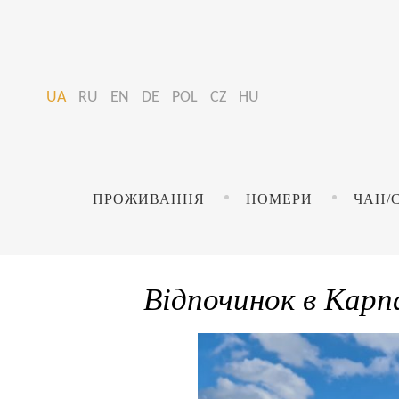
UA
RU
EN
DE
POL
CZ
HU
S
k
ПРОЖИВАННЯ
НОМЕРИ
ЧАН/
i
p
t
Відпочинок в Карп
o
c
o
n