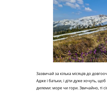
t
e
n
t
Зазвичай за кілька місяців до довгооч
Адже і батьки, і діти дуже хочуть, щ
дилеми: море чи гори. Звичайно, ті сі