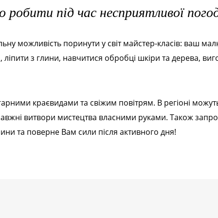
 робити під час несприятливої пого
ьну можливість поринути у світ майстер-класів: ваш ма
, ліпити з глини, навчитися обробці шкіри та дерева, ви
гарними краєвидами та свіжим повітрям. В регіоні можуть
правжні витвори мистецтва власними руками. Також запр
ини та поверне Вам сили після активного дня!