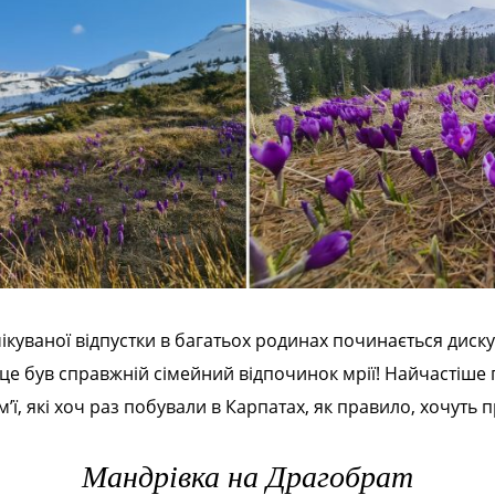
ікуваної відпустки в багатьох родинах починається дискус
об це був справжній сімейний відпочинок мрії! Найчастіш
м’ї, які хоч раз побували в Карпатах, як правило, хочуть 
Мандрівка на Драгобрат