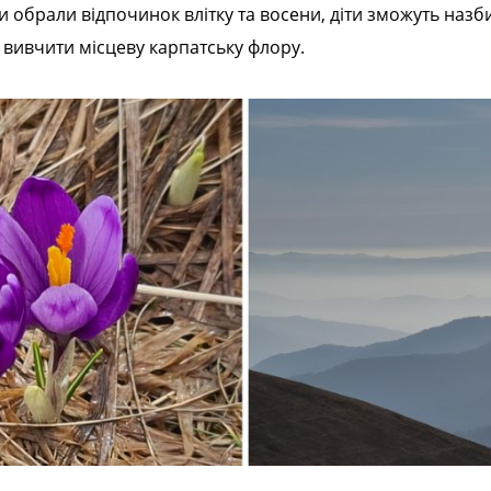
 обрали відпочинок влітку та восени, діти зможуть назбир
 вивчити місцеву карпатську флору.