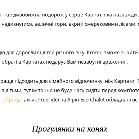
 – це дивовижна подорож у серце Карпат, яка назавжди за
надихнутися, величні гори, вкриті смерековими лісами, ст
ів для дорослих і дітей різного віку. Кожен зможе знайти
агобраті в Карпатах подарує Вам незабутні враження.
краще підходить для сімейного відпочинку, ніж Карпати. Т
 дітьми, тут їм точно не буде часу сидіти перед комп’ют
агобрату
, такі як Freerider та Alpin Eco Chalet обладнані
Прогулянки на конях