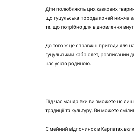
Діти полюбляють цих казкових тварин.
що гуцульська порода коней нижча за 
те, що потрібно для відновлення вну
До того ж це справжні пригоди для н
гуцульський кабріолет, розписаний д
час усією родиною.
Під час мандрівки ви зможете не лише 
традиції та культуру. Ви можете сміли
Сімейний відпочинок в Карпатах вклю