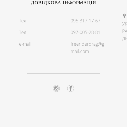
ДОВІДКОВА ІНФОРМАЦІЯ
Тел:
095-317-17-67
УК
РА
Тел:
097-005-28-81
Д
e-mail:
freeriderdrag@g
mail.com