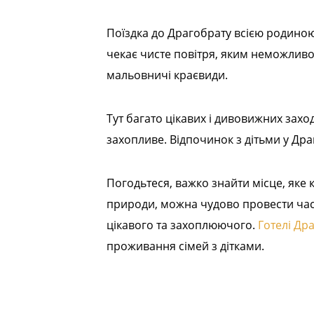
Поїздка до Драгобрату всією родиною
чекає чисте повітря, яким неможливо 
мальовничі краєвиди.
Тут багато цікавих і дивовижних заход
захопливе. Відпочинок з дітьми у Др
Погодьтеся, важко знайти місце, яке 
природи, можна чудово провести час з
цікавого та захоплюючого.
Готелі Др
проживання сімей з дітками.