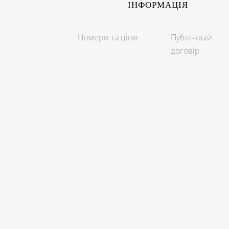
ІНФОРМАЦІЯ
Номери та ціни
Публічный
договір