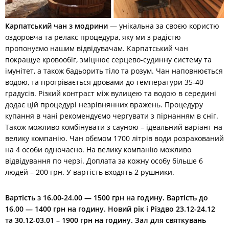
t
Карпатський чан з модрини
— унікальна за своєю користю
оздоровча та релакс процедура, яку ми з радістю
пропонуємо нашим відвідувачам. Карпатський чан
покращуе кровообіг, зміцнює серцево-судинну систему та
імунітет, а також бадьорить тіло та розум. Чан наповнюється
водою, та прогрівається дровами до температури 35-40
градусів. Різкий контраст між вулицею та водою в середині
додає цій процедурі незрівнянних вражень. Процедуру
купання в чані рекомендуємо чергувати з пірнанням в сніг.
Також можливо комбінувати з сауною – ідеальний варіант на
велику компанію. Чан обємом
1700 літрів води розрахований
на 4 особи одночасно. На велику компанію можливо
відвідування по черзі. Доплата за кожну особу більше 6
людей – 200 грн. У вартість входять 2 рушники.
Вартість з 16.00-24.00 — 1500 грн на годину. Вартість до
16.00 — 1400 грн на годину. Новий рік і Різдво 23.12-24.12
та 30.12-03.01 – 1900 грн на годину. Зал для святкувань