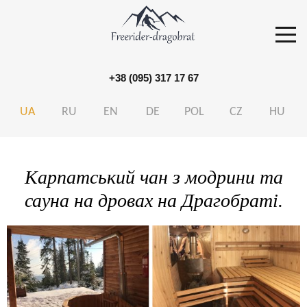
+38 (095) 317 17 67
S
k
UA
RU
EN
DE
POL
CZ
HU
i
p
t
Карпатський чан з модрини та
o
сауна на дровах на Драгобраті.
c
o
n
t
e
n