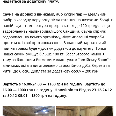
надається за додаткову плату.
Сауна на дровах з віниками, або сухий пар —
ідеальний
вибір в холодну пору року після катання на лижах чи борді. В
нашій сауні температура прогрівається до 120 градусів, що
задовольнить найвитривалішого банщика. Сауна сприяє
оздоровленню всього організму, лікує численні хвороби,
проте має і свої протипоказання. Запашний карпатський
чай на травах буде чудовим додатком до імунітету. Топка
нашої сауни вміщує більше 100 кг. базальтового каміння,
тому за бажанням Ви можете влаштувати “російську баню” з
віниками, які ми виготовляємо самостійно з дуба, берези та
мяти. До 6 осіб. Доплата за додаткову особу – 200 грн.
Вартість з 16.00-24.00 — 1100 грн на годину. Вартість до
16.00 — 1000 грн на годину. Новий рік та Різдво 23.12-24.12
та 30.12-05.01 – 1300 грн на годину.