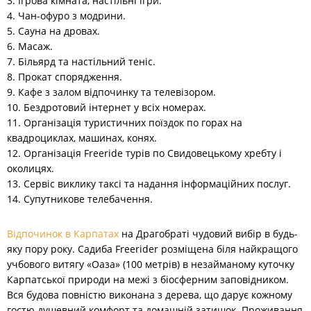
3. Ігрова кімната, настільні ігри.
4. Чан-офуро з модрини.
5. Сауна на дровах.
6. Масаж.
7. Більярд та настільний теніс.
8. Прокат спорядження.
9. Кафе з залом відпочинку та телевізором.
10. Бездротовий інтернет у всіх номерах.
11. Організація туристичних поїздок по горах на
квадроциклах, машинах, конях.
12. Організація Freeride турів по Свидовецькому хребту і
околицях.
13. Сервіс виклику таксі та надання інформаційних послуг.
14. Супутникове телебачення.
Відпочинок в Карпатах
на Драгобраті чудовий вибір в будь-
яку пору року. Садиба Freerider розміщена біля найкращого
учбового витягу «Оаза» (100 метрів) в незайманому куточку
Карпатської природи на межі з біосферним заповідником.
Вся будова повністю виконана з дерева, що дарує кожному
гостю душевний комфорт та домашній затишок. Проживання