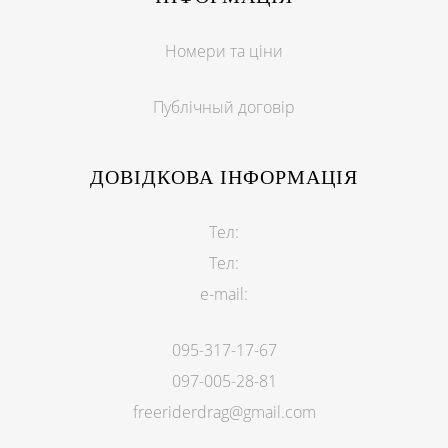
Номери та ціни
Публічный договір
ДОВІДКОВА ІНФОРМАЦІЯ
Тел:
Тел:
e-mail:
095-317-17-67
097-005-28-81
freeriderdrag@gmail.com