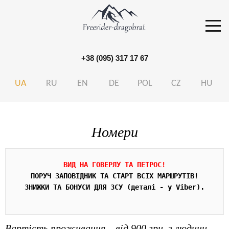
+38 (095) 317 17 67
S
k
UA
RU
EN
DE
POL
CZ
HU
i
p
t
Номери
o
c
o
ВИД НА ГОВЕРЛУ ТА ПЕТРОС!
n
ПОРУЧ ЗАПОВІДНИК ТА СТАРТ ВСІХ МАРШРУТІВ!
ЗНИЖКИ ТА БОНУСИ ДЛЯ ЗСУ (деталі - у Viber).

t
e
n
Вартість проживання – від 900 грн. з людини.