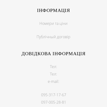
ІНФОРМАЦІЯ
Номери та ціни
Публічный договір
ДОВІДКОВА ІНФОРМАЦІЯ
Тел:
Тел:
e-mail:
095-317-17-67
097-005-28-81