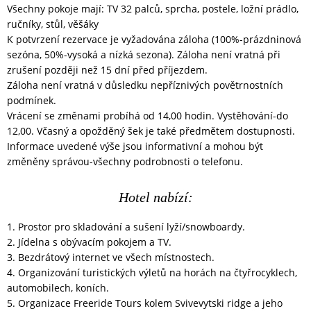
Všechny pokoje mají: TV 32 palců, sprcha, postele, ložní prádlo,
ručníky, stůl, věšáky
K potvrzení rezervace je vyžadována záloha (100%-prázdninová
sezóna, 50%-vysoká a nízká sezona). Záloha není vratná při
zrušení později než 15 dní před příjezdem.
Záloha není vratná v důsledku nepříznivých povětrnostních
podmínek.
Vrácení se změnami probíhá od 14,00 hodin. Vystěhování-do
12,00. Včasný a opožděný šek je také předmětem dostupnosti.
Informace uvedené výše jsou informativní a mohou být
změněny správou-všechny podrobnosti o telefonu.
Hotel nabízí:
1. Prostor pro skladování a sušení lyží/snowboardy.
2. Jídelna s obývacím pokojem a TV.
3. Bezdrátový internet ve všech místnostech.
4. Organizování turistických výletů na horách na čtyřrocyklech,
automobilech, koních.
5. Organizace Freeride Tours kolem Svivevytski ridge a jeho