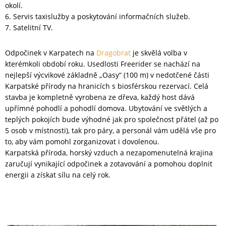
okolí.
6. Servis taxislužby a poskytování informačních služeb.
7. Satelitní TV.
Odpočinek v Karpatech na
Dragobrat
je skvělá volba v
kterémkoli období roku. Usedlosti Freerider se nachází na
nejlepší výcvikové základně „Oasy“ (100 m) v nedotčené části
Karpatské přírody na hranicích s biosférskou rezervací. Celá
stavba je kompletně vyrobena ze dřeva, každý host dává
upřímné pohodlí a pohodlí domova. Ubytování ve světlých a
teplých pokojích bude výhodné jak pro společnost přátel (až po
5 osob v místnosti), tak pro páry, a personál vám udělá vše pro
to, aby vám pomohl zorganizovat i dovolenou.
Karpatská příroda, horský vzduch a nezapomenutelná krajina
zaručují vynikající odpočinek a zotavování a pomohou doplnit
energii a získat sílu na celý rok.