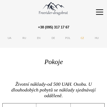
+38 (095) 317 17 67
S
k
UA
RU
EN
DE
POL
CZ
HU
i
p
t
Pokoje
o
c
o
n
Životní náklady-od 500 UAH. Osobu. U
t
dlouhodobých pobytů se náklady sjednávají
e
odděleně.
n