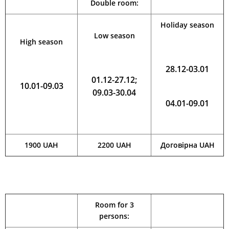
t
Double room:
Holiday season
Low season
High season
28.12-03.01
01.12-27.12;
10.01-09.03
09.03-30.04
04.01-09.01
1900 UAH
2200 UAH
Договірна UAH
Room for 3
persons: