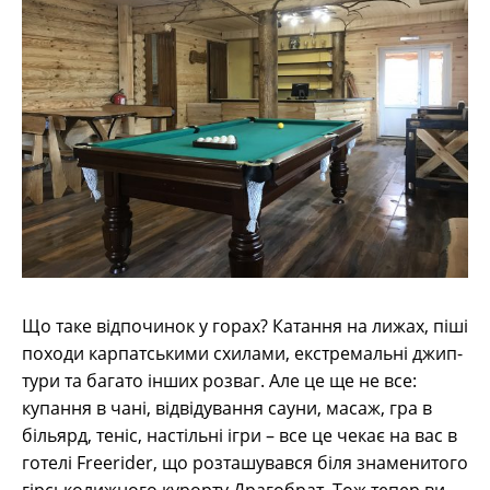
t
Що таке відпочинок у горах? Катання на лижах, піші
походи карпатськими схилами, екстремальні джип-
тури та багато інших розваг. Але це ще не все:
купання в чані, відвідування сауни, масаж, гра в
більярд, теніс, настільні ігри – все це чекає на вас в
готелі Freerider, що розташувався біля знаменитого