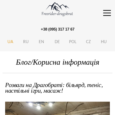
+38 (095) 317 17 67
S
k
UA
RU
EN
DE
POL
CZ
HU
i
p
Блог/Корисна інформація
t
o
c
o
Розваги на Драгобраті: більярд, теніс,
n
настільні ігри, масаж!
t
e
n