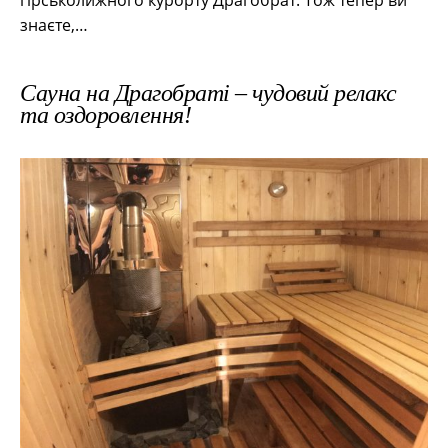
гірськолижного курорту Драгобрат. Тож тепер ви
знаєте,…
Сауна на Драгобраті – чудовий релакс
та оздоровлення!