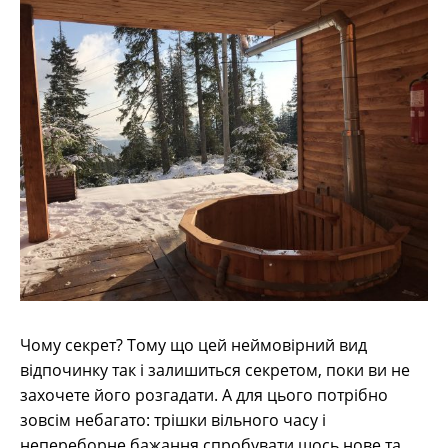
Чому секрет? Тому що цей неймовірний вид
відпочинку так і залишиться секретом, поки ви не
захочете його розгадати. А для цього потрібно
зовсім небагато: трішки вільного часу і
непереборне бажання спробувати щось нове та