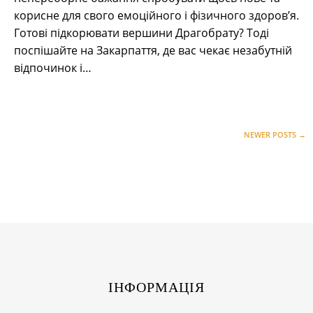
корисне для свого емоційного і фізичного здоров’я.
Готові підкорювати вершини Драгобрату? Тоді
поспішайте на Закарпаття, де вас чекає незабутній
відпочинок і…
P
o
NEWER POSTS
→
s
t
s
n
a
v
i
g
a
ІНФОРМАЦІЯ
t
i