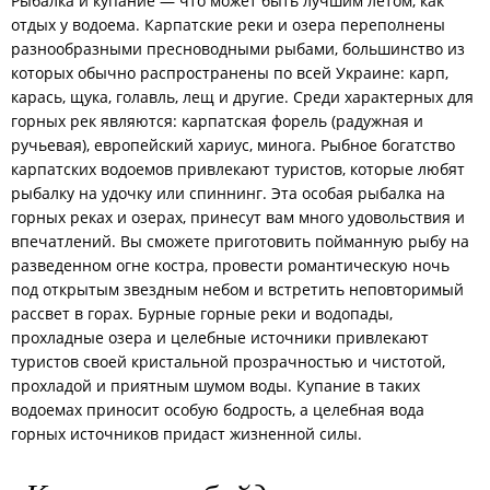
Рыбалка и купание — что может быть лучшим летом, как
отдых у водоема. Карпатские реки и озера переполнены
разнообразными пресноводными рыбами, большинство из
которых обычно распространены по всей Украине: карп,
карась, щука, голавль, лещ и другие. Среди характерных для
горных рек являются: карпатская форель (радужная и
ручьевая), европейский хариус, минога. Рыбное богатство
карпатских водоемов привлекают туристов, которые любят
рыбалку на удочку или спиннинг. Эта особая рыбалка на
горных реках и озерах, принесут вам много удовольствия и
впечатлений. Вы сможете приготовить пойманную рыбу на
разведенном огне костра, провести романтическую ночь
под открытым звездным небом и встретить неповторимый
рассвет в горах. Бурные горные реки и водопады,
прохладные озера и целебные источники привлекают
туристов своей кристальной прозрачностью и чистотой,
прохладой и приятным шумом воды. Купание в таких
водоемах приносит особую бодрость, а целебная вода
горных источников придаст жизненной силы.