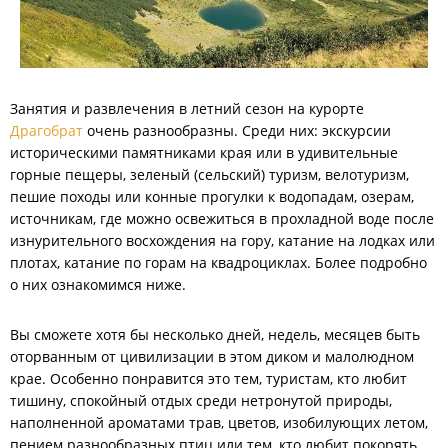
Занятия и развлечения в летний сезон на курорте
Драгобрат
очень разнообразны. Среди них: экскурсии
историческими памятниками края или в удивительные
горные пещеры, зеленый (сельский) туризм, велотуризм,
пешие походы или конные прогулки к водопадам, озерам,
источникам, где можно освежиться в прохладной воде после
изнурительного восхождения на гору, катание на лодках или
плотах, катание по горам на квадроциклах. Более подробно
о них ознакомимся ниже.
Вы сможете хотя бы несколько дней, недель, месяцев быть
оторванным от цивилизации в этом диком и малолюдном
крае. Особенно понравится это тем, туристам, кто любит
тишину, спокойный отдых среди нетронутой природы,
наполненной ароматами трав, цветов, изобилующих летом,
пением разнообразных птиц или тем, кто любит покорять