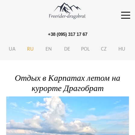
+38 (095) 317 17 67
S
k
UA
RU
EN
DE
POL
CZ
HU
i
p
t
Отдых в Карпатах летом на
o
курорте Драгобрат
c
o
n
t
e
n