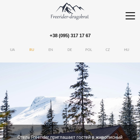
+38 (095) 317 17 67
UA
RU
EN
DE
POL
CZ
HU
Отель Freerider приглашает гостей в живописный