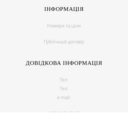
ІНФОРМАЦІЯ
Номери та ціни
Публічный договір
ДОВІДКОВА ІНФОРМАЦІЯ
Тел:
Тел:
e-mail:
095-317-17-67
097-005-28-81