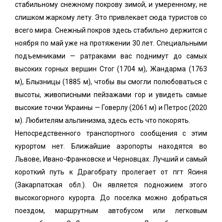
стабильному снежному покрову зимой, и умеренному, не
слишком жаркому лету. Это привлекает сюда туристов со
всего мира. Снежный покров здесь стабильно держится с
ноября по май уже на протяжении 30 лет. Специальными
подъемниками — ратраками вас поднимут до самых
высоких горных вершин Стог (1704 м), Жандарма (1763
м), Блызницы (1885 м), чтобы вы смогли полюбоваться с
высоты, живописными пейзажами гор и увидеть самые
высокие точки Украины — Говерлу (2061 м) и Петрос (2020
м). Любителям альпинизма, здесь есть что покорять.
Непосредственного транспортного сообщения с этим
курортом нет. Ближайшие аэропорты находятся во
Львове, Ивано-Франковске и Черновцах. Лучший и самый
короткий путь к Драгобрату пролегает от пгт Ясиня
(Закарпатская обл.). Он является подножием этого
высокогорного курорта. До поселка можно добраться
поездом, маршрутным автобусом или легковым