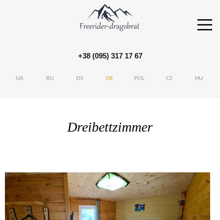
+38 (095) 317 17 67
S
k
UA
RU
EN
DE
POL
CZ
HU
i
p
t
Dreibettzimmer
o
c
o
n
t
e
n