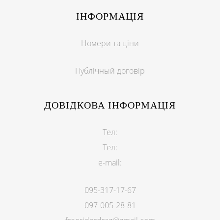
ІНФОРМАЦІЯ
Номери та ціни
Публічный договір
ДОВІДКОВА ІНФОРМАЦІЯ
Тел:
Тел:
e-mail:
095-317-17-67
097-005-28-81