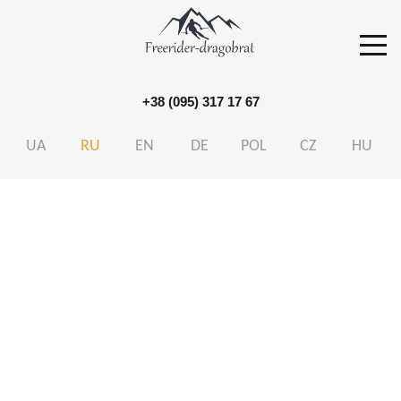
+38 (095) 317 17 67
S
k
UA
RU
EN
DE
POL
CZ
HU
i
p
t
o
c
o
n
t
e
n