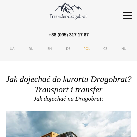
+38 (095) 317 17 67
S
k
UA
RU
EN
DE
POL
CZ
HU
i
p
t
Jak dojechać do kurortu Dragobrat?
o
Transport i transfer
c
o
Jak dojechać na Dragobrat:
n
t
e
n