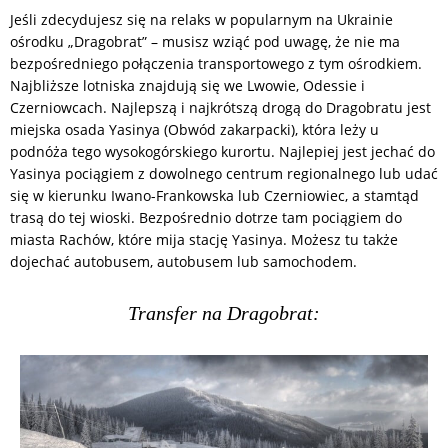
Jeśli zdecydujesz się na relaks w popularnym na Ukrainie
ośrodku „Dragobrat” – musisz wziąć pod uwagę, że nie ma
bezpośredniego połączenia transportowego z tym ośrodkiem.
Najbliższe lotniska znajdują się we Lwowie, Odessie i
Czerniowcach. Najlepszą i najkrótszą drogą do Dragobratu jest
miejska osada Yasinya (Obwód zakarpacki), która leży u
podnóża tego wysokogórskiego kurortu. Najlepiej jest jechać do
Yasinya pociągiem z dowolnego centrum regionalnego lub udać
się w kierunku Iwano-Frankowska lub Czerniowiec, a stamtąd
trasą do tej wioski. Bezpośrednio dotrze tam pociągiem do
miasta Rachów, które mija stację Yasinya. Możesz tu także
dojechać autobusem, autobusem lub samochodem.
Transfer na Dragobrat: