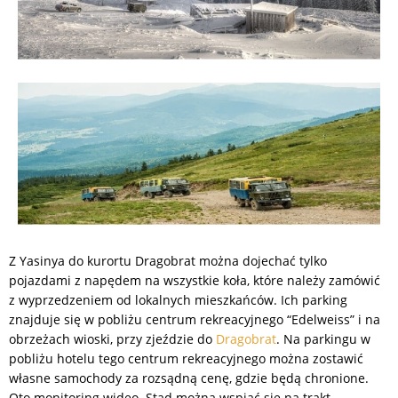
Z Yasinya do kurortu Dragobrat można dojechać tylko
pojazdami z napędem na wszystkie koła, które należy zamówić
z wyprzedzeniem od lokalnych mieszkańców. Ich parking
znajduje się w pobliżu centrum rekreacyjnego “Edelweiss” i na
obrzeżach wioski, przy zjeździe do
Dragobrat
. Na parkingu w
pobliżu hotelu tego centrum rekreacyjnego można zostawić
własne samochody za rozsądną cenę, gdzie będą chronione.
Oto monitoring wideo. Stąd można wspiąć się na trakt