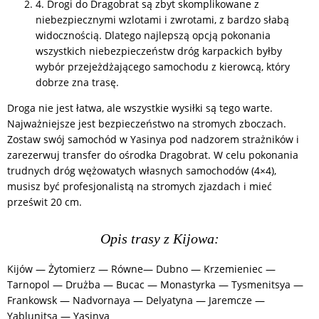
4. Drogi do Dragobrat są zbyt skomplikowane z
niebezpiecznymi wzlotami i zwrotami, z bardzo słabą
widocznością. Dlatego najlepszą opcją pokonania
wszystkich niebezpieczeństw dróg karpackich byłby
wybór przejeżdżającego samochodu z kierowcą, który
dobrze zna trasę.
Droga nie jest łatwa, ale wszystkie wysiłki są tego warte.
Najważniejsze jest bezpieczeństwo na stromych zboczach.
Zostaw swój samochód w Yasinya pod nadzorem strażników i
zarezerwuj transfer do ośrodka Dragobrat. W celu pokonania
trudnych dróg wężowatych własnych samochodów (4×4),
musisz być profesjonalistą na stromych zjazdach i mieć
prześwit 20 cm.
Opis trasy z Kijowa:
Kijów — Żytomierz — Równe— Dubno — Krzemieniec —
Tarnopol — Drużba — Bucac — Monastyrka — Tysmenitsya —
Frankowsk — Nadvornaya — Delyatyna — Jaremcze —
Yablunitsa — Yasinya